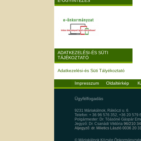
E-ÜGYINTÉZÉS
ADATKEZELÉSI-ÉS SÜTI
TÁJÉKOZTATÓ
Adatkezelési-és Süti Tályékoztató
Impresszum
Oldaltérkép
K
Ügyfélfogadás
9231 Máriakálnok, Rákóczi u. 6.
Telefon: + 36 96 576 352, +36 20 579 
Polgármester: Dr. Tóásóné Gáspár E
Jegyző: Dr. Csanádi Viktória
96/210 34
Aljegyző: dr. Miletics László 0036 20 
© Máriakálnok Község Önkormányzata, 