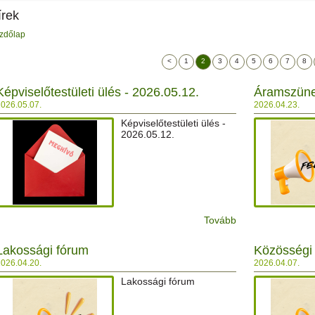
írek
zdőlap
<
1
2
3
4
5
6
7
8
Képviselőtestületi ülés - 2026.05.12.
Áramszüne
026.05.07.
2026.04.23.
Képviselőtestületi ülés -
2026.05.12.
Tovább
Lakossági fórum
Közösségi 
026.04.20.
2026.04.07.
Lakossági fórum