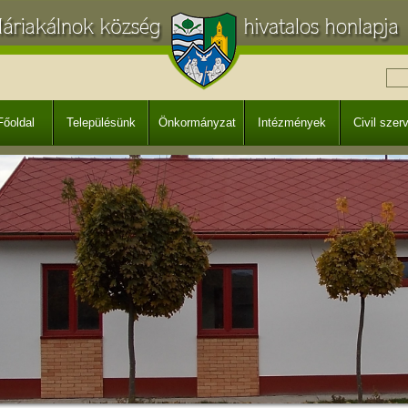
Főoldal
Településünk
Önkormányzat
Intézmények
Civil szer