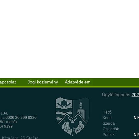
apcsolat
Jogi közlemény
Adatvédelem
Ügyfélfogadás
202
Hétfő
6134,
mma
0036 20 299 8320
Kedd
NI
9/1 mellék
Szerda
8
314 9199
Csütörtök
Péntek
NI
Készítette: 2D Grafika