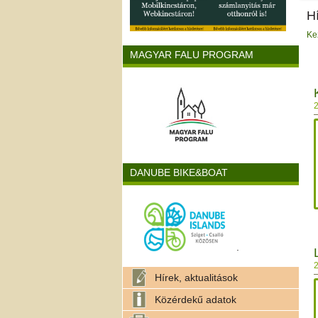
H
Ke
MAGYAR FALU PROGRAM
2
DANUBE BIKE&BOAT
.
2
Hírek, aktualitások
Közérdekű adatok