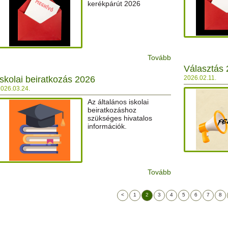
kerékpárút 2026
Tovább
Választás 
Iskolai beiratkozás 2026
2026.02.11.
026.03.24.
Az általános iskolai
beiratkozáshoz
szükséges hivatalos
információk.
Tovább
<
1
2
3
4
5
6
7
8