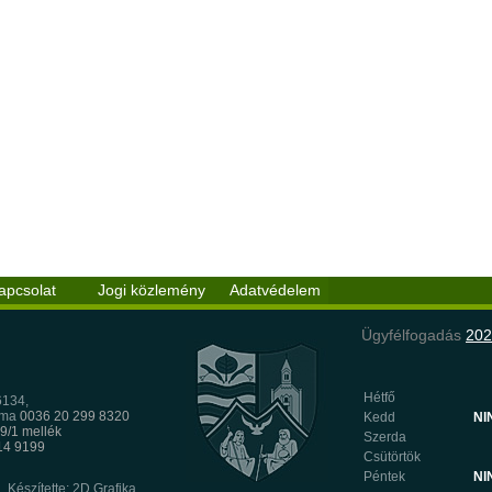
apcsolat
Jogi közlemény
Adatvédelem
Ügyfélfogadás
202
Hétfő
6134,
mma
0036 20 299 8320
Kedd
NI
9/1 mellék
Szerda
8
314 9199
Csütörtök
Péntek
NI
Készítette: 2D Grafika