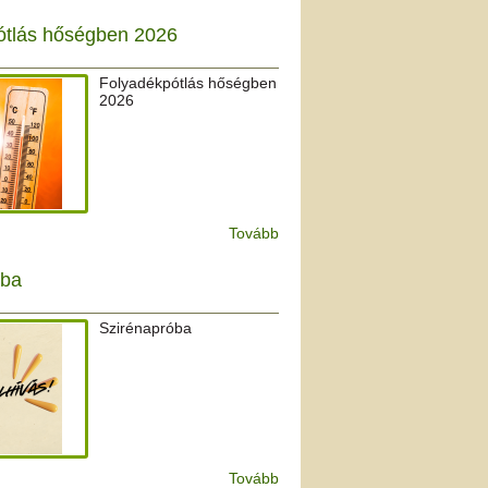
ótlás hőségben 2026
Folyadékpótlás hőségben
2026
Tovább
óba
Szirénapróba
Tovább