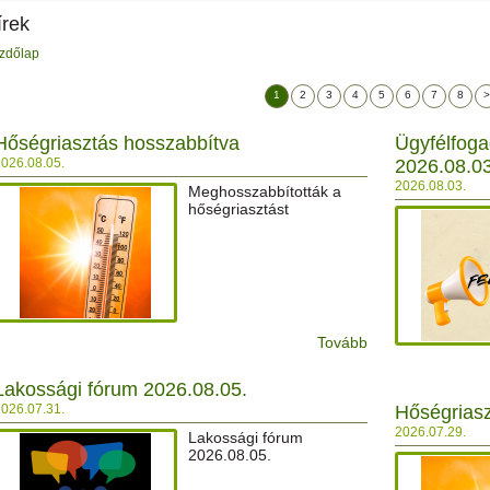
írek
zdőlap
1
2
3
4
5
6
7
8
>
Hőségriasztás hosszabbítva
Ügyfélfoga
026.08.05.
2026.08.0
2026.08.03.
Meghosszabbították a
hőségriasztást
Tovább
Lakossági fórum 2026.08.05.
026.07.31.
Hőségrias
2026.07.29.
Lakossági fórum
2026.08.05.