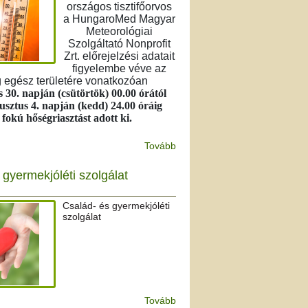
országos tisztifőorvos
a HungaroMed Magyar
Meteorológiai
Szolgáltató Nonprofit
Zrt. előrejelzési adatait
figyelembe véve az
 egész területére vonatkozóan
s 30. napján (csütörtök) 00.00 órától
usztus 4. napján (kedd) 24.00 óráig
. fokú hőségriasztást adott ki.
Tovább
 gyermekjóléti szolgálat
Család- és gyermekjóléti
szolgálat
Tovább