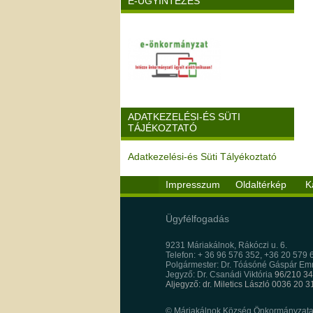
E-ÜGYINTÉZÉS
ADATKEZELÉSI-ÉS SÜTI
TÁJÉKOZTATÓ
Adatkezelési-és Süti Tályékoztató
Impresszum
Oldaltérkép
K
Ügyfélfogadás
9231 Máriakálnok, Rákóczi u. 6.
Telefon: + 36 96 576 352, +36 20 579 
Polgármester: Dr. Tóásóné Gáspár E
Jegyző: Dr. Csanádi Viktória
96/210 34
Aljegyző: dr. Miletics László 0036 20 
© Máriakálnok Község Önkormányzata, 