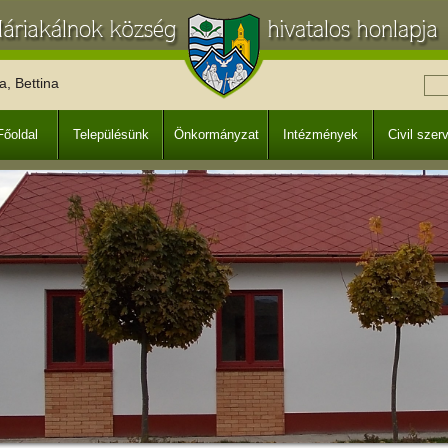
a, Bettina
Főoldal
Településünk
Önkormányzat
Intézmények
Civil szer