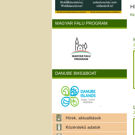
H
Ke
MAGYAR FALU PROGRAM
2
DANUBE BIKE&BOAT
.
2
Hírek, aktualitások
Közérdekű adatok