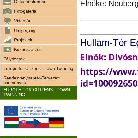
Elnöke: Neuberge
Dokumentumtár
Fotógaléria
Videótár
Helyi újság
Projektek
Hullám-Tér E
Közbeszerzés
Elnök: Divósn
Pályázatok
https://www.
Europe for Citizens - Town Twinning
Rendezvénynaptár-Tervezett
id=10009265
események
EUROPE FOR CITIZENS - TOWN
TWINNING