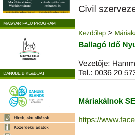
Civil szervez
MAGYAR FALU PROGRAM
>
Kezdőlap
Máriak
Ballagó Idő Ny
Vezetője: Hamme
Tel.: 0036 20 57
DANUBE BIKE&BOAT
Máriakálnok S
.
https://www.fac
Hírek, aktualitások
Közérdekű adatok