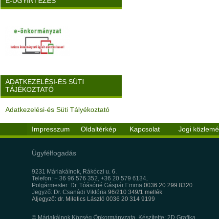
E-ÜGYINTÉZÉS
ADATKEZELÉSI-ÉS SÜTI
TÁJÉKOZTATÓ
Adatkezelési-és Süti Tályékoztató
Impresszum
Oldaltérkép
Kapcsolat
Jogi közlem
Ügyfélfogadás
9231 Máriakálnok, Rákóczi u. 6.
Telefon: + 36 96 576 352, +36 20 579 6134,
Polgármester: Dr. Tóásóné Gáspár Emma
0036 20 299 8320
Jegyző: Dr. Csanádi Viktória
96/210 349/1 mellék
Aljegyző: dr. Miletics László 0036 20 314 9199
© Máriakálnok Község Önkormányzata, Készítette: 2D Grafika