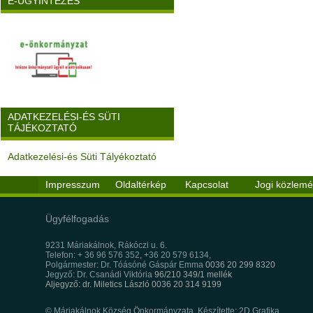
E-ÜGYINTÉZÉS
ADATKEZELÉSI-ÉS SÜTI
TÁJÉKOZTATÓ
Adatkezelési-és Süti Tályékoztató
Impresszum
Oldaltérkép
Kapcsolat
Jogi közlem
Ügyfélfogadás
9231 Máriakálnok, Rákóczi u. 6.
Telefon: + 36 96 576 352, +36 20 579 6134,
Polgármester: Dr. Tóásóné Gáspár Emma
0036 20 299 8320
Jegyző: Dr. Csanádi Viktória
96/210 349/1 mellék
Aljegyző: dr. Miletics László 0036 20 314 9199
© Máriakálnok Község Önkormányzata, Készítette: 2D Grafika