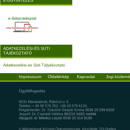
E-ÜGYINTÉZÉS
ADATKEZELÉSI-ÉS SÜTI
TÁJÉKOZTATÓ
Adatkezelési-és Süti Tályékoztató
Impresszum
Oldaltérkép
Kapcsolat
Jogi közlem
Ügyfélfogadás
9231 Máriakálnok, Rákóczi u. 6.
Telefon: + 36 96 576 352, +36 20 579 6134,
Polgármester: Dr. Tóásóné Gáspár Emma
0036 20 299 8320
Jegyző: Dr. Csanádi Viktória
96/210 349/1 mellék
Aljegyző: dr. Miletics László 0036 20 314 9199
© Máriakálnok Község Önkormányzata, Készítette: 2D Grafika