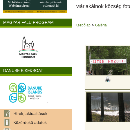
Máriakálnok község fot
MAGYAR FALU PROGRAM
>
Kezdőlap
Galéria
DANUBE BIKE&BOAT
.
Hírek, aktualitások
Közérdekű adatok