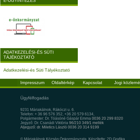
E-ÜGYINTÉZÉS
ADATKEZELÉSI-ÉS SÜTI
TÁJÉKOZTATÓ
Adatkezelési-és Süti Tályékoztató
Impresszum
Oldaltérkép
Kapcsolat
Jogi közlem
Ügyfélfogadás
9231 Máriakálnok, Rákóczi u. 6.
Telefon: + 36 96 576 352, +36 20 579 6134,
Polgármester: Dr. Tóásóné Gáspár Emma
0036 20 299 8320
Jegyző: Dr. Csanádi Viktória
96/210 349/1 mellék
Aljegyző: dr. Miletics László 0036 20 314 9199
© Máriakálnok Község Önkormányzata, Készítette: 2D Grafika