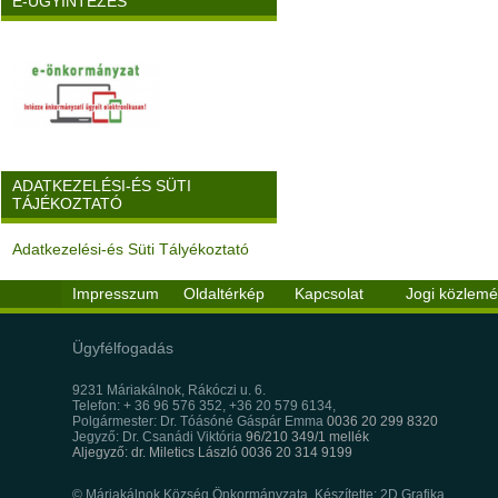
E-ÜGYINTÉZÉS
ADATKEZELÉSI-ÉS SÜTI
TÁJÉKOZTATÓ
Adatkezelési-és Süti Tályékoztató
Impresszum
Oldaltérkép
Kapcsolat
Jogi közlem
Ügyfélfogadás
9231 Máriakálnok, Rákóczi u. 6.
Telefon: + 36 96 576 352, +36 20 579 6134,
Polgármester: Dr. Tóásóné Gáspár Emma
0036 20 299 8320
Jegyző: Dr. Csanádi Viktória
96/210 349/1 mellék
Aljegyző: dr. Miletics László 0036 20 314 9199
© Máriakálnok Község Önkormányzata, Készítette: 2D Grafika