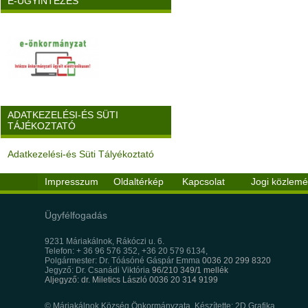
E-ÜGYINTÉZÉS
ADATKEZELÉSI-ÉS SÜTI
TÁJÉKOZTATÓ
Adatkezelési-és Süti Tályékoztató
Impresszum
Oldaltérkép
Kapcsolat
Jogi közlem
Ügyfélfogadás
9231 Máriakálnok, Rákóczi u. 6.
Telefon: + 36 96 576 352, +36 20 579 6134,
Polgármester: Dr. Tóásóné Gáspár Emma
0036 20 299 8320
Jegyző: Dr. Csanádi Viktória
96/210 349/1 mellék
Aljegyző: dr. Miletics László 0036 20 314 9199
© Máriakálnok Község Önkormányzata, Készítette: 2D Grafika