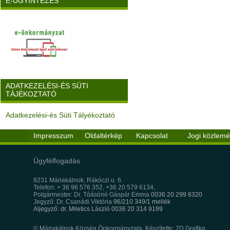
E-ÜGYINTÉZÉS
ADATKEZELÉSI-ÉS SÜTI
TÁJÉKOZTATÓ
Adatkezelési-és Süti Tályékoztató
Impresszum
Oldaltérkép
Kapcsolat
Jogi közlem
Ügyfélfogadás
9231 Máriakálnok, Rákóczi u. 6.
Telefon: + 36 96 576 352, +36 20 579 6134,
Polgármester: Dr. Tóásóné Gáspár Emma
0036 20 299 8320
Jegyző: Dr. Csanádi Viktória
96/210 349/1 mellék
Aljegyző: dr. Miletics László 0036 20 314 9199
© Máriakálnok Község Önkormányzata, Készítette: 2D Grafika