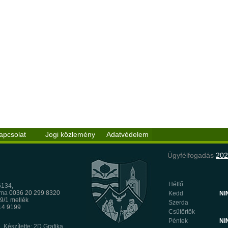
apcsolat
Jogi közlemény
Adatvédelem
Ügyfélfogadás
202
Hétfő
6134,
mma
0036 20 299 8320
Kedd
NI
9/1 mellék
Szerda
8
314 9199
Csütörtök
Péntek
NI
Készítette: 2D Grafika