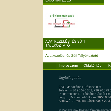
E-ÜGYINTÉZÉS
ADATKEZELÉSI-ÉS SÜTI
TÁJÉKOZTATÓ
Adatkezelési-és Süti Tályékoztató
Impresszum
Oldaltérkép
K
Ügyfélfogadás
9231 Máriakálnok, Rákóczi u. 6.
Telefon: + 36 96 576 352, +36 20 579 
Polgármester: Dr. Tóásóné Gáspár E
Jegyző: Dr. Csanádi Viktória
96/210 34
Aljegyző: dr. Miletics László 0036 20 
© Máriakálnok Község Önkormányzata, 