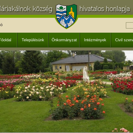
ló
Főoldal
Településünk
Önkormányzat
Intézmények
Civil szer